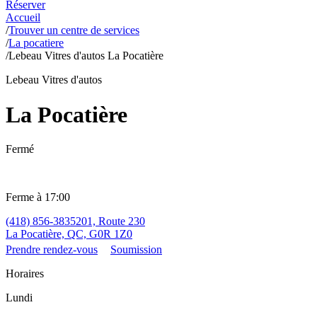
Réserver
Accueil
/
Trouver un centre de services
/
La pocatiere
/
Lebeau Vitres d'autos La Pocatière
Lebeau Vitres d'autos
La Pocatière
Fermé
Ferme à 17:00
(418) 856-3835
201, Route 230
La Pocatière, QC, G0R 1Z0
Prendre rendez-vous
Soumission
Horaires
Lundi