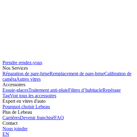
Prendre rendez-vous
Nos Services
Réparation de pare-brise
Remplacement de pare-brise
Calibration de
caméra
Autres vitres
Accessoires
Essuie-glaces
Traitement anti-pluie
Filtres d’habitacle
Repérage
Tag
Voir tous les accessoires
Expert en vitres d'auto
Pourquoi choisir Lebeau
Plus de Lebeau
Carrières
Devenir franchisé
FAQ
Contact
Nous joindre
EN