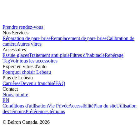
Prendre rendez-vous
Nos Services
Réparation de pare-brise
Remplacement de pare-brise
Calibration de
caméra
Autres vitres
Accessoires
Essuie-glaces
Traitement anti-pluie
Filtres d’habitacle
Repérage
Tag
Voir tous les accessoires
Expert en vitres d'auto
Pourquoi choisir Lebeau
Plus de Lebeau
Carrières
Devenir franchisé
FAQ
Contact
Nous joindre
EN
Conditions d'utilisation
Vie Privée
Accessibilité
Plan du site
Utilisation
des témoins
Préférences témoins
© Belron Canada. 2026