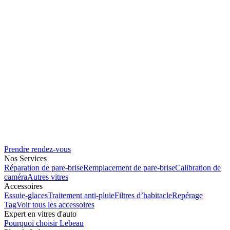
Prendre rendez-vous
Nos Services
Réparation de pare-brise
Remplacement de pare-brise
Calibration de
caméra
Autres vitres
Accessoires
Essuie-glaces
Traitement anti-pluie
Filtres d’habitacle
Repérage
Tag
Voir tous les accessoires
Expert en vitres d'auto
Pourquoi choisir Lebeau