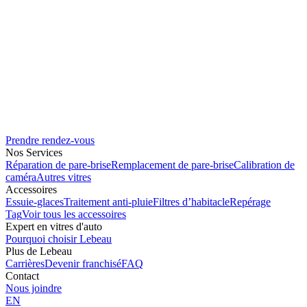
Prendre rendez-vous
Nos Services
Réparation de pare-brise
Remplacement de pare-brise
Calibration de
caméra
Autres vitres
Accessoires
Essuie-glaces
Traitement anti-pluie
Filtres d’habitacle
Repérage
Tag
Voir tous les accessoires
Expert en vitres d'auto
Pourquoi choisir Lebeau
Plus de Lebeau
Carrières
Devenir franchisé
FAQ
Contact
Nous joindre
EN