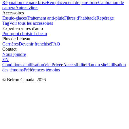
Réparation de pare-brise
Remplacement de pare-brise
Calibration de
caméra
Autres vitres
Accessoires
Essuie-glaces
Traitement anti-pluie
Filtres d’habitacle
Repérage
Tag
Voir tous les accessoires
Expert en vitres d'auto
Pourquoi choisir Lebeau
Plus de Lebeau
Carrières
Devenir franchisé
FAQ
Contact
Nous joindre
EN
Conditions d'utilisation
Vie Privée
Accessibilité
Plan du site
Utilisation
des témoins
Préférences témoins
© Belron Canada. 2026