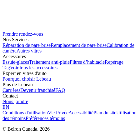
Prendre rendez-vous
Nos Services
Réparation de pare-brise
Remplacement de pare-brise
Calibration de
caméra
Autres vitres
Accessoires
Essuie-glaces
Traitement anti-pluie
Filtres d’habitacle
Repérage
Tag
Voir tous les accessoires
Expert en vitres d'auto
Pourquoi choisir Lebeau
Plus de Lebeau
Carrières
Devenir franchisé
FAQ
Contact
Nous joindre
EN
Conditions d'utilisation
Vie Privée
Accessibilité
Plan du site
Utilisation
des témoins
Préférences témoins
© Belron Canada. 2026