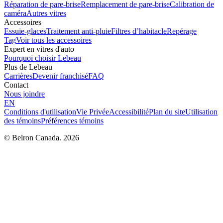
Réparation de pare-brise
Remplacement de pare-brise
Calibration de
caméra
Autres vitres
Accessoires
Essuie-glaces
Traitement anti-pluie
Filtres d’habitacle
Repérage
Tag
Voir tous les accessoires
Expert en vitres d'auto
Pourquoi choisir Lebeau
Plus de Lebeau
Carrières
Devenir franchisé
FAQ
Contact
Nous joindre
EN
Conditions d'utilisation
Vie Privée
Accessibilité
Plan du site
Utilisation
des témoins
Préférences témoins
© Belron Canada. 2026