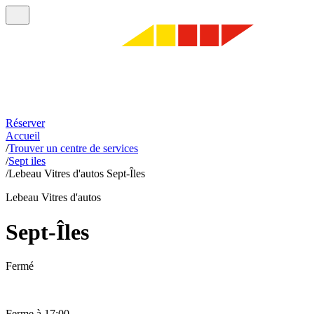
Réserver
Accueil
/
Trouver un centre de services
/
Sept iles
/
Lebeau Vitres d'autos Sept-Îles
Lebeau Vitres d'autos
Sept-Îles
Fermé
Ferme à 17:00