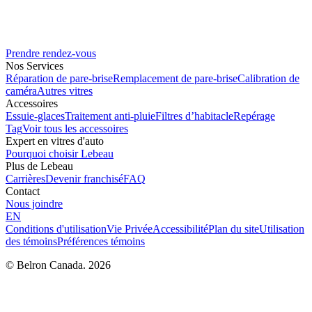
Prendre rendez-vous
Nos Services
Réparation de pare-brise
Remplacement de pare-brise
Calibration de
caméra
Autres vitres
Accessoires
Essuie-glaces
Traitement anti-pluie
Filtres d’habitacle
Repérage
Tag
Voir tous les accessoires
Expert en vitres d'auto
Pourquoi choisir Lebeau
Plus de Lebeau
Carrières
Devenir franchisé
FAQ
Contact
Nous joindre
EN
Conditions d'utilisation
Vie Privée
Accessibilité
Plan du site
Utilisation
des témoins
Préférences témoins
© Belron Canada. 2026