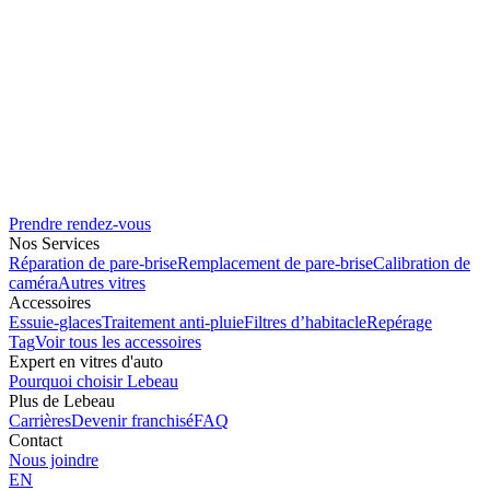
Prendre rendez-vous
Nos Services
Réparation de pare-brise
Remplacement de pare-brise
Calibration de
caméra
Autres vitres
Accessoires
Essuie-glaces
Traitement anti-pluie
Filtres d’habitacle
Repérage
Tag
Voir tous les accessoires
Expert en vitres d'auto
Pourquoi choisir Lebeau
Plus de Lebeau
Carrières
Devenir franchisé
FAQ
Contact
Nous joindre
EN