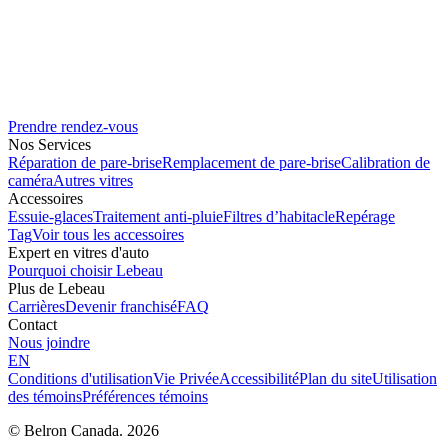
Prendre rendez-vous
Nos Services
Réparation de pare-brise
Remplacement de pare-brise
Calibration de
caméra
Autres vitres
Accessoires
Essuie-glaces
Traitement anti-pluie
Filtres d’habitacle
Repérage
Tag
Voir tous les accessoires
Expert en vitres d'auto
Pourquoi choisir Lebeau
Plus de Lebeau
Carrières
Devenir franchisé
FAQ
Contact
Nous joindre
EN
Conditions d'utilisation
Vie Privée
Accessibilité
Plan du site
Utilisation
des témoins
Préférences témoins
© Belron Canada. 2026