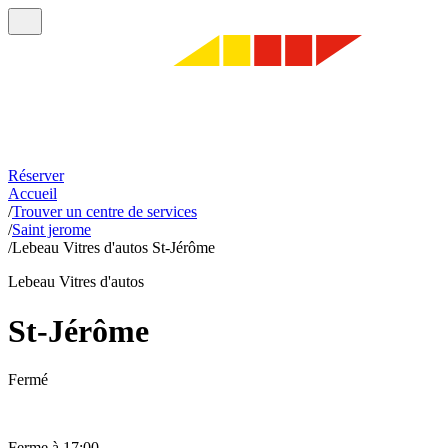
Réserver
Accueil
/
Trouver un centre de services
/
Saint jerome
/
Lebeau Vitres d'autos St-Jérôme
Lebeau Vitres d'autos
St-Jérôme
Fermé
Ferme à 17:00