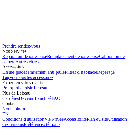
Prendre rendez-vous
Nos Services
Réparation de pare-brise
Remplacement de pare-brise
Calibration de
caméra
Autres vitres
Accessoires
Essuie-glaces
Traitement anti-pluie
Filtres d’habitacle
Repérage
Tag
Voir tous les accessoires
Expert en vitres d'auto
Pourquoi choisir Lebeau
Plus de Lebeau
Carrières
Devenir franchisé
FAQ
Contact
Nous joindre
EN
Conditions d'utilisation
Vie Privée
Accessibilité
Plan du site
Utilisation
des témoins
Préférences témoins