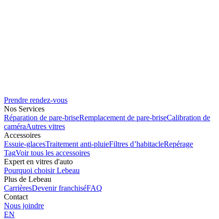
Prendre rendez-vous
Nos Services
Réparation de pare-brise
Remplacement de pare-brise
Calibration de
caméra
Autres vitres
Accessoires
Essuie-glaces
Traitement anti-pluie
Filtres d’habitacle
Repérage
Tag
Voir tous les accessoires
Expert en vitres d'auto
Pourquoi choisir Lebeau
Plus de Lebeau
Carrières
Devenir franchisé
FAQ
Contact
Nous joindre
EN