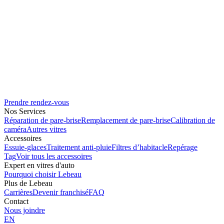
Prendre rendez-vous
Nos Services
Réparation de pare-brise
Remplacement de pare-brise
Calibration de
caméra
Autres vitres
Accessoires
Essuie-glaces
Traitement anti-pluie
Filtres d’habitacle
Repérage
Tag
Voir tous les accessoires
Expert en vitres d'auto
Pourquoi choisir Lebeau
Plus de Lebeau
Carrières
Devenir franchisé
FAQ
Contact
Nous joindre
EN