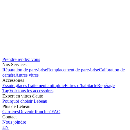
Prendre rendez-vous
Nos Services
Réparation de pare-brise
Remplacement de pare-brise
Calibration de
caméra
Autres vitres
Accessoires
Essuie-glaces
Traitement anti-pluie
Filtres d’habitacle
Repérage
Tag
Voir tous les accessoires
Expert en vitres d'auto
Pourquoi choisir Lebeau
Plus de Lebeau
Carrières
Devenir franchisé
FAQ
Contact
Nous joindre
EN