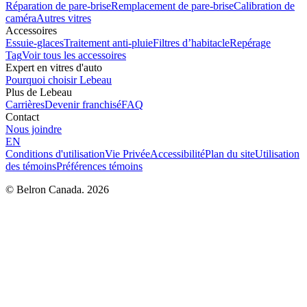
Réparation de pare-brise
Remplacement de pare-brise
Calibration de
caméra
Autres vitres
Accessoires
Essuie-glaces
Traitement anti-pluie
Filtres d’habitacle
Repérage
Tag
Voir tous les accessoires
Expert en vitres d'auto
Pourquoi choisir Lebeau
Plus de Lebeau
Carrières
Devenir franchisé
FAQ
Contact
Nous joindre
EN
Conditions d'utilisation
Vie Privée
Accessibilité
Plan du site
Utilisation
des témoins
Préférences témoins
© Belron Canada. 2026