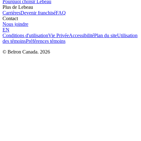
Pourquoi choisir Lebeau
Plus de Lebeau
Carrières
Devenir franchisé
FAQ
Contact
Nous joindre
EN
Conditions d'utilisation
Vie Privée
Accessibilité
Plan du site
Utilisation
des témoins
Préférences témoins
© Belron Canada. 2026