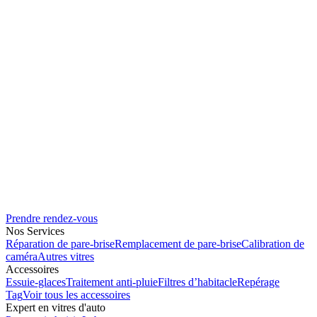
Prendre rendez-vous
Nos Services
Réparation de pare-brise
Remplacement de pare-brise
Calibration de
caméra
Autres vitres
Accessoires
Essuie-glaces
Traitement anti-pluie
Filtres d’habitacle
Repérage
Tag
Voir tous les accessoires
Expert en vitres d'auto