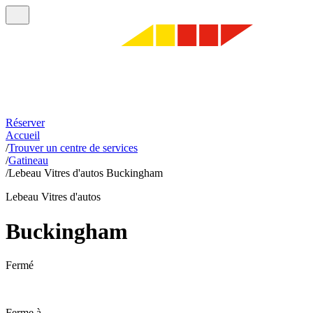
Réserver
Accueil
/
Trouver un centre de services
/
Gatineau
/
Lebeau Vitres d'autos Buckingham
Lebeau Vitres d'autos
Buckingham
Fermé
Ferme à