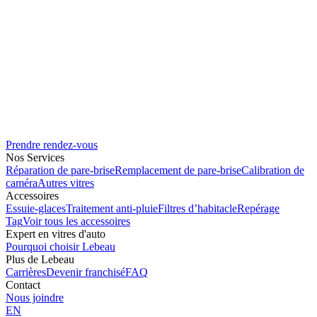
Prendre rendez-vous
Nos Services
Réparation de pare-brise
Remplacement de pare-brise
Calibration de
caméra
Autres vitres
Accessoires
Essuie-glaces
Traitement anti-pluie
Filtres d’habitacle
Repérage
Tag
Voir tous les accessoires
Expert en vitres d'auto
Pourquoi choisir Lebeau
Plus de Lebeau
Carrières
Devenir franchisé
FAQ
Contact
Nous joindre
EN