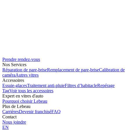
Prendre rendez-vous
Nos Services
Réparation de pare-brise
Remplacement de pare-brise
Calibration de
caméra
Autres vitres
Accessoires
Essuie-glaces
Traitement anti-pluie
Filtres d’habitacle
Repérage
Tag
Voir tous les accessoires
Expert en vitres d'auto
Pourquoi choisir Lebeau
Plus de Lebeau
Carrières
Devenir franchisé
FAQ
Contact
Nous joindre
EN