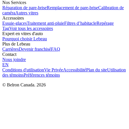
Nos Services
Réparation de pare-brise
Remplacement de pare-brise
Calibration de
caméra
Autres vitres
Accessoires
Essuie-glaces
Traitement anti-pluie
Filtres d’habitacle
Repérage
Tag
Voir tous les accessoires
Expert en vitres d'auto
Pourquoi choisir Lebeau
Plus de Lebeau
Carrières
Devenir franchisé
FAQ
Contact
Nous joindre
EN
Conditions d'utilisation
Vie Privée
Accessibilité
Plan du site
Utilisation
des témoins
Préférences témoins
© Belron Canada. 2026