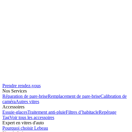
Prendre rendez-vous
Nos Services
Réparation de pare-brise
Remplacement de pare-brise
Calibration de
caméra
Autres vitres
Accessoires
Essuie-glaces
Traitement anti-pluie
Filtres d’habitacle
Repérage
Tag
Voir tous les accessoires
Expert en vitres d'auto
Pourquoi choisir Lebeau